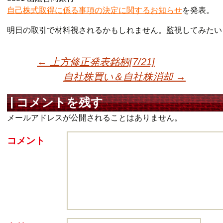
自己株式取得に係る事項の決定に関するお知らせ
を発表。
明日の取引で材料視されるかもしれません。監視してみたい
←
上方修正発表銘柄[7/21]
自社株買い＆自社株消却
→
投稿ナビゲーショ
コメントを残す
メールアドレスが公開されることはありません。
コメント