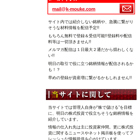
mail@k-mouke.com
サイト内では紹介しない銘柄や、急騰に繋がり
そうな材料情報を配信予定!!
もちろん無料で登録＆受信可能!!登録料や配信
料等は一切頂きません!!
メルマガ配信は１日最大２通だから煩わしくな
い!!
明日の取引で役に立つ銘柄情報が配信されるか
も！？
早めの登録が資産増に繋がるかもしれません!!
当サイトでは管理人自身が“株で儲ける”を目標
に、明日の株式投資で役立ちそうな銘柄情報を
紹介しています。
情報の仕入れ先は主に投資家仲間。更に株式投
資に関するニュースやネット掲示板を使ってフ
レッシュな情報提供を心がけています。