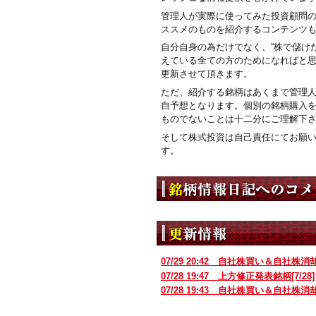
管理人が実際に使ってみた投資顧問
ススメのものを紹介するコンテンツ
自分自身の為だけでなく、“株で儲けた
えている全ての方のためになればと
更新させて頂きます。
ただ、紹介する銘柄はあくまで管理
自予想となります。個別の銘柄購入
ものでないことは十二分にご理解下
そして株式投資は自己責任にてお願
す。
07/29 20:42
自社株買い＆自社株消
07/28 19:47
上方修正発表銘柄[7/28]
07/28 19:43
自社株買い＆自社株消