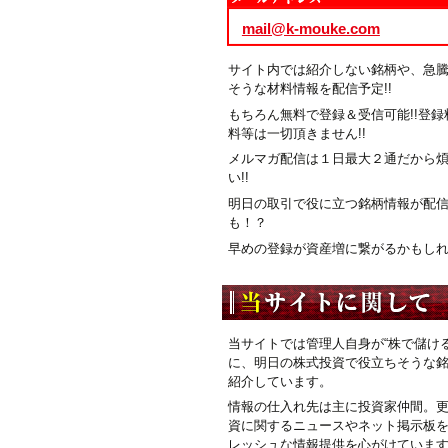
mail@k-mouke.com
サイト内では紹介しない銘柄や、急
そうな材料情報を配信予定!!
もちろん無料で登録＆受信可能!!登録
料等は一切頂きません!!
メルマガ配信は１日最大２通だから
い!!
明日の取引で役に立つ銘柄情報が配
も！？
早めの登録が資産増に繋がるかもしれま
当サイトでは管理人自身が“株で儲ける
に、明日の株式投資で役立ちそうな
紹介しています。
情報の仕入れ先は主に投資家仲間。
資に関するニュースやネット掲示板
レッシュな情報提供を心がけていま