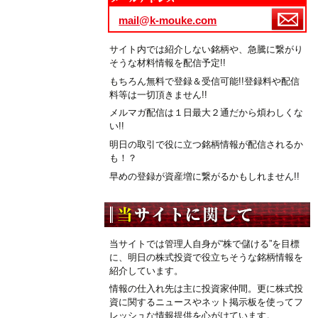
mail@k-mouke.com
サイト内では紹介しない銘柄や、急騰に繋がり
そうな材料情報を配信予定!!
もちろん無料で登録＆受信可能!!登録料や配信
料等は一切頂きません!!
メルマガ配信は１日最大２通だから煩わしくな
い!!
明日の取引で役に立つ銘柄情報が配信されるか
も！？
早めの登録が資産増に繋がるかもしれません!!
当サイトでは管理人自身が“株で儲ける”を目標
に、明日の株式投資で役立ちそうな銘柄情報を
紹介しています。
情報の仕入れ先は主に投資家仲間。更に株式投
資に関するニュースやネット掲示板を使ってフ
レッシュな情報提供を心がけています。