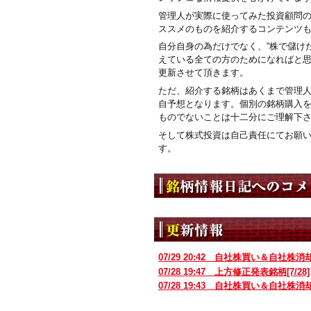
管理人が実際に使ってみた投資顧問
ススメのものを紹介するコンテンツ
自分自身の為だけでなく、“株で儲けた
えている全ての方のためになればと
更新させて頂きます。
ただ、紹介する銘柄はあくまで管理
自予想となります。個別の銘柄購入
ものでないことは十二分にご理解下
そして株式投資は自己責任にてお願
す。
07/29 20:42
自社株買い＆自社株消
07/28 19:47
上方修正発表銘柄[7/28]
07/28 19:43
自社株買い＆自社株消