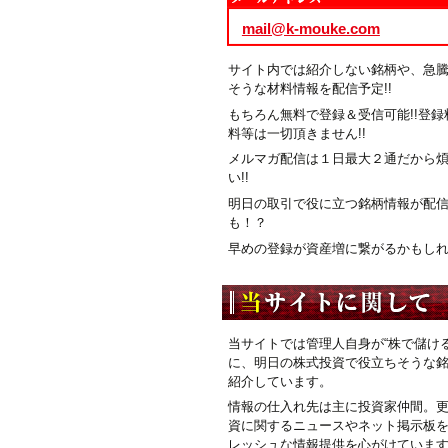
mail@k-mouke.com
サイト内では紹介しない銘柄や、急
そうな材料情報を配信予定!!
もちろん無料で登録＆受信可能!!登録
料等は一切頂きません!!
メルマガ配信は１日最大２通だから
い!!
明日の取引で役に立つ銘柄情報が配
も！？
早めの登録が資産増に繋がるかもしれま
当サイトでは管理人自身が“株で儲ける
に、明日の株式投資で役立ちそうな
紹介しています。
情報の仕入れ先は主に投資家仲間。
資に関するニュースやネット掲示板
レッシュな情報提供を心がけていま