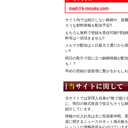
mail@k-mouke.com
サイト内では紹介しない銘柄や、急
そうな材料情報を配信予定!!
もちろん無料で登録＆受信可能!!登録
料等は一切頂きません!!
メルマガ配信は１日最大２通だから
い!!
明日の取引で役に立つ銘柄情報が配
も！？
早めの登録が資産増に繋がるかもしれま
当サイトでは管理人自身が“株で儲ける
に、明日の株式投資で役立ちそうな
紹介しています。
情報の仕入れ先は主に投資家仲間。
資に関するニュースやネット掲示板
レッシュな情報提供を心がけていま