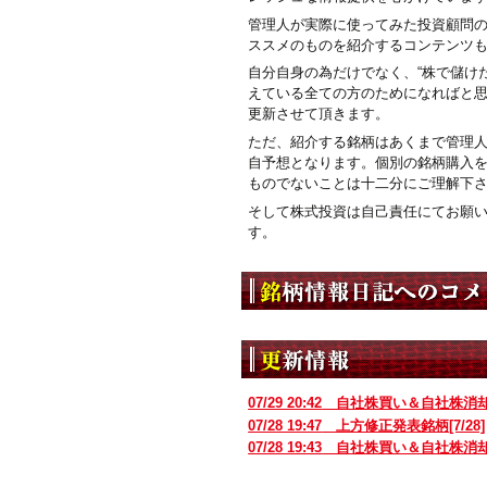
管理人が実際に使ってみた投資顧問
ススメのものを紹介するコンテンツ
自分自身の為だけでなく、“株で儲けた
えている全ての方のためになればと
更新させて頂きます。
ただ、紹介する銘柄はあくまで管理
自予想となります。個別の銘柄購入
ものでないことは十二分にご理解下
そして株式投資は自己責任にてお願
す。
07/29 20:42
自社株買い＆自社株消
07/28 19:47
上方修正発表銘柄[7/28]
07/28 19:43
自社株買い＆自社株消