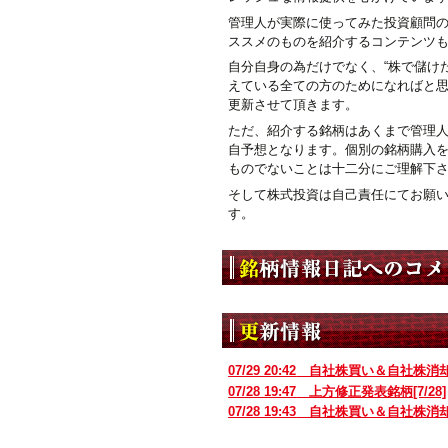
管理人が実際に使ってみた投資顧問
ススメのものを紹介するコンテンツ
自分自身の為だけでなく、“株で儲けた
えている全ての方のためになればと
更新させて頂きます。
ただ、紹介する銘柄はあくまで管理
自予想となります。個別の銘柄購入
ものでないことは十二分にご理解下
そして株式投資は自己責任にてお願
す。
07/29 20:42
自社株買い＆自社株消
07/28 19:47
上方修正発表銘柄[7/28]
07/28 19:43
自社株買い＆自社株消