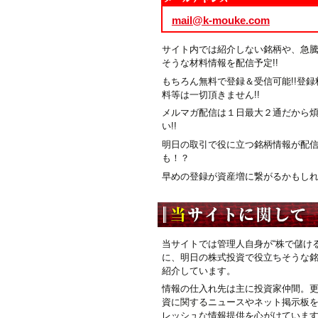
mail@k-mouke.com
サイト内では紹介しない銘柄や、急
そうな材料情報を配信予定!!
もちろん無料で登録＆受信可能!!登録
料等は一切頂きません!!
メルマガ配信は１日最大２通だから
い!!
明日の取引で役に立つ銘柄情報が配
も！？
早めの登録が資産増に繋がるかもしれま
当サイトでは管理人自身が“株で儲ける
に、明日の株式投資で役立ちそうな
紹介しています。
情報の仕入れ先は主に投資家仲間。
資に関するニュースやネット掲示板
レッシュな情報提供を心がけていま