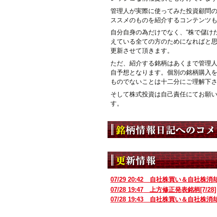
管理人が実際に使ってみた投資顧問
ススメのものを紹介するコンテンツ
自分自身の為だけでなく、“株で儲けた
えている全ての方のためになればと
更新させて頂きます。
ただ、紹介する銘柄はあくまで管理
自予想となります。個別の銘柄購入
ものでないことは十二分にご理解下
そして株式投資は自己責任にてお願
す。
07/29 20:42
自社株買い＆自社株消
07/28 19:47
上方修正発表銘柄[7/28]
07/28 19:43
自社株買い＆自社株消