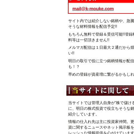
mail@k-mouke.com
サイト内では紹介しない銘柄や、急
そうな材料情報を配信予定!!
もちろん無料で登録＆受信可能!!登録
料等は一切頂きません!!
メルマガ配信は１日最大２通だから
い!!
明日の取引で役に立つ銘柄情報が配
も！？
早めの登録が資産増に繋がるかもしれま
当サイトでは管理人自身が“株で儲ける
に、明日の株式投資で役立ちそうな
紹介しています。
情報の仕入れ先は主に投資家仲間。
資に関するニュースやネット掲示板
レッシュな情報提供を心がけていま