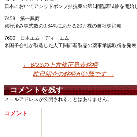
日本においてアシッドポンプ拮抗薬の第1相臨床試験を開始
7458 第一興商
発行済み株式数の0.34%にあたる20万株の自社株消却
7600 日本エム・ディ・エム
米国子会社が製造した人工関節新製品の薬事承認取得を発表
←
6/23の上方修正発表銘柄
昨日紹介の銘柄が急騰です
→
投稿ナビゲーショ
コメントを残す
メールアドレスが公開されることはありません。
コメント