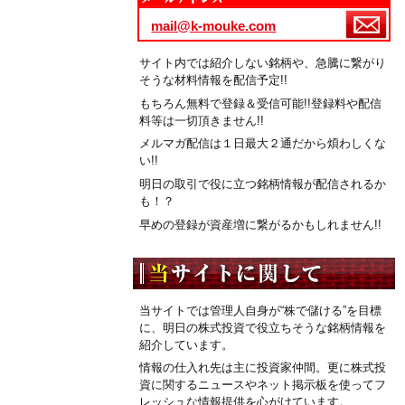
mail@k-mouke.com
サイト内では紹介しない銘柄や、急騰に繋がり
そうな材料情報を配信予定!!
もちろん無料で登録＆受信可能!!登録料や配信
料等は一切頂きません!!
メルマガ配信は１日最大２通だから煩わしくな
い!!
明日の取引で役に立つ銘柄情報が配信されるか
も！？
早めの登録が資産増に繋がるかもしれません!!
当サイトでは管理人自身が“株で儲ける”を目標
に、明日の株式投資で役立ちそうな銘柄情報を
紹介しています。
情報の仕入れ先は主に投資家仲間。更に株式投
資に関するニュースやネット掲示板を使ってフ
レッシュな情報提供を心がけています。