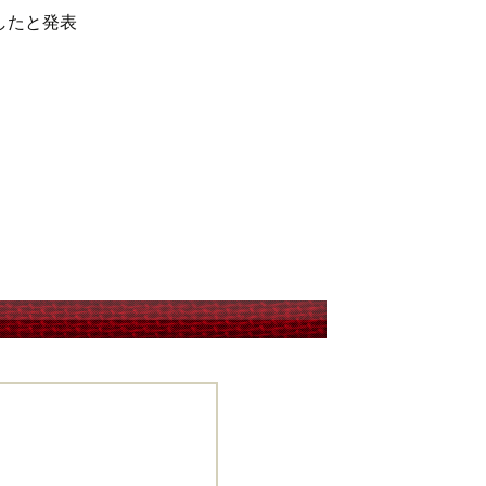
したと発表
ン