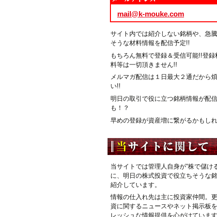
mail@k-mouke.com
サイト内では紹介しない銘柄や、急
そうな材料情報を配信予定!!
もちろん無料で登録＆受信可能!!登録
料等は一切頂きません!!
メルマガ配信は１日最大２通だから
い!!
明日の取引で役に立つ銘柄情報が配
も！？
早めの登録が資産増に繋がるかもしれま
当サイトでは管理人自身が“株で儲ける
に、明日の株式投資で役立ちそうな
紹介しています。
情報の仕入れ先は主に投資家仲間。
資に関するニュースやネット掲示板
レッシュな情報提供を心がけていま