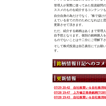
管理人が実際に使ってみた投資顧問
ススメのものを紹介するコンテンツ
自分自身の為だけでなく、“株で儲けた
えている全ての方のためになればと
更新させて頂きます。
ただ、紹介する銘柄はあくまで管理
自予想となります。個別の銘柄購入
ものでないことは十二分にご理解下
そして株式投資は自己責任にてお願
す。
07/29 20:42
自社株買い＆自社株消
07/28 19:47
上方修正発表銘柄[7/28]
07/28 19:43
自社株買い＆自社株消