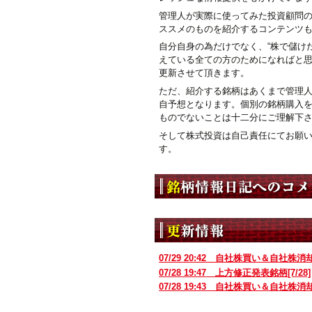
管理人が実際に使ってみた投資顧問
ススメのものを紹介するコンテンツ
自分自身の為だけでなく、“株で儲けた
えている全ての方のためになればと
更新させて頂きます。
ただ、紹介する銘柄はあくまで管理
自予想となります。個別の銘柄購入
ものでないことは十二分にご理解下
そして株式投資は自己責任にてお願
す。
07/29 20:42
自社株買い＆自社株消
07/28 19:47
上方修正発表銘柄[7/28]
07/28 19:43
自社株買い＆自社株消