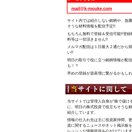
mail@k-mouke.com
サイト内では紹介しない銘柄や、急
そうな材料情報を配信予定!!
もちろん無料で登録＆受信可能!!登録
料等は一切頂きません!!
メルマガ配信は１日最大２通だから
い!!
明日の取引で役に立つ銘柄情報が配
も！？
早めの登録が資産増に繋がるかもしれま
当サイトでは管理人自身が“株で儲ける
に、明日の株式投資で役立ちそうな
紹介しています。
情報の仕入れ先は主に投資家仲間。
資に関するニュースやネット掲示板
レッシュな情報提供を心がけていま