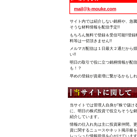
mail@k-mouke.com
サイト内では紹介しない銘柄や、急
そうな材料情報を配信予定!!
もちろん無料で登録＆受信可能!!登録
料等は一切頂きません!!
メルマガ配信は１日最大２通だから
い!!
明日の取引で役に立つ銘柄情報が配
も！？
早めの登録が資産増に繋がるかもしれま
当サイトでは管理人自身が“株で儲ける
に、明日の株式投資で役立ちそうな
紹介しています。
情報の仕入れ先は主に投資家仲間。
資に関するニュースやネット掲示板
レッシュな情報提供を心がけていま