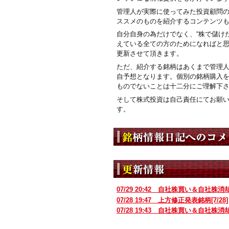
管理人が実際に使ってみた投資顧問
ススメのものを紹介するコンテンツ
自分自身の為だけでなく、“株で儲けた
えている全ての方のためになればと
更新させて頂きます。
ただ、紹介する銘柄はあくまで管理
自予想となります。個別の銘柄購入
ものでないことは十二分にご理解下
そして株式投資は自己責任にてお願
す。
07/29 20:42
自社株買い＆自社株消
07/28 19:47
上方修正発表銘柄[7/28]
07/28 19:43
自社株買い＆自社株消