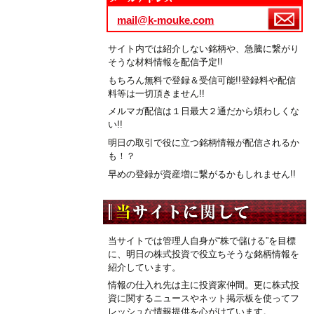
mail@k-mouke.com
サイト内では紹介しない銘柄や、急騰に繋がり
そうな材料情報を配信予定!!
もちろん無料で登録＆受信可能!!登録料や配信
料等は一切頂きません!!
メルマガ配信は１日最大２通だから煩わしくな
い!!
明日の取引で役に立つ銘柄情報が配信されるか
も！？
早めの登録が資産増に繋がるかもしれません!!
当サイトでは管理人自身が“株で儲ける”を目標
に、明日の株式投資で役立ちそうな銘柄情報を
紹介しています。
情報の仕入れ先は主に投資家仲間。更に株式投
資に関するニュースやネット掲示板を使ってフ
レッシュな情報提供を心がけています。