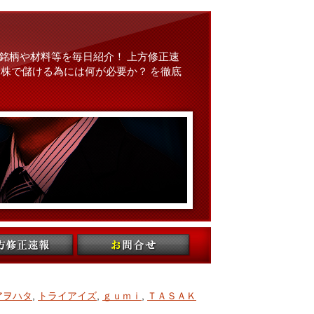
銘柄や材料等を毎日紹介！ 上方修正速
株で儲ける為には何が必要か？ を徹底
アヲハタ
,
トライアイズ
,
ｇｕｍｉ
,
ＴＡＳＡＫ