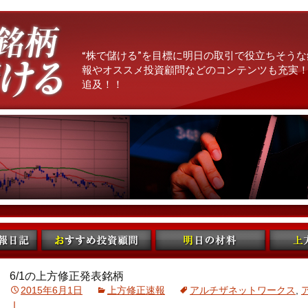
“株で儲ける”を目標に明日の取引で役立ちそうな
報やオススメ投資顧問などのコンテンツも充実！
追及！！
6/1の上方修正発表銘柄
2015年6月1日
上方修正速報
アルチザネットワークス
,
Ｉ