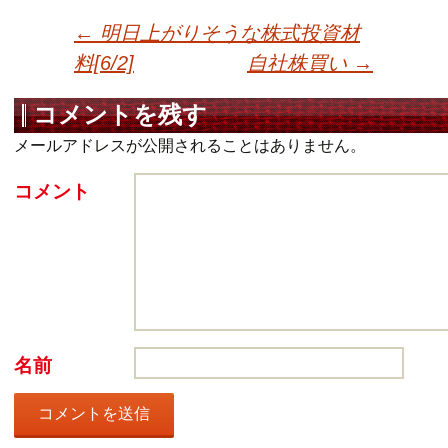
←
明日上がりそうな株式投資材
料[6/2]
自社株買い
→
投稿ナビゲーショ
コメントを残す
メールアドレスが公開されることはありません。
コメント
名前