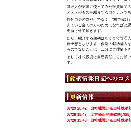
管理人が実際に使ってみた投資顧問
ススメのものを紹介するコンテンツ
自分自身の為だけでなく、“株で儲けた
えている全ての方のためになればと
更新させて頂きます。
ただ、紹介する銘柄はあくまで管理
自予想となります。個別の銘柄購入
ものでないことは十二分にご理解下
そして株式投資は自己責任にてお願
す。
07/29 20:42
自社株買い＆自社株消
07/28 19:47
上方修正発表銘柄[7/28]
07/28 19:43
自社株買い＆自社株消