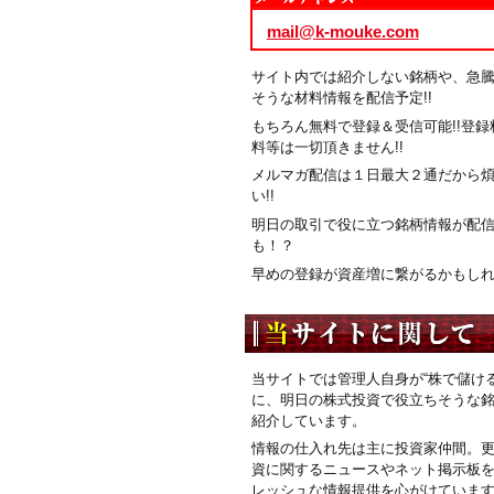
mail@k-mouke.com
サイト内では紹介しない銘柄や、急
そうな材料情報を配信予定!!
もちろん無料で登録＆受信可能!!登録
料等は一切頂きません!!
メルマガ配信は１日最大２通だから
い!!
明日の取引で役に立つ銘柄情報が配
も！？
早めの登録が資産増に繋がるかもしれま
当サイトでは管理人自身が“株で儲ける
に、明日の株式投資で役立ちそうな
紹介しています。
情報の仕入れ先は主に投資家仲間。
資に関するニュースやネット掲示板
レッシュな情報提供を心がけていま