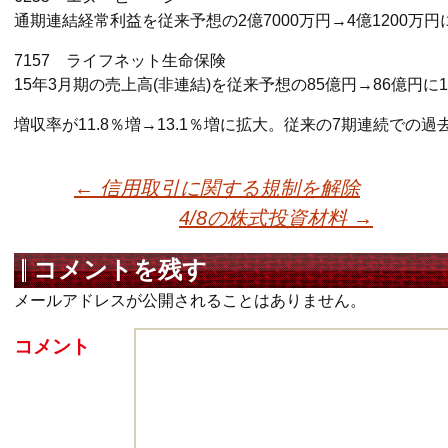
通期連結経常利益を従来予想の2億7000万円→4億1200万円に
7157 ライフネット生命保険
15年3月期の売上高(非連結)を従来予想の85億円→86億円に
増収率が11.8％増→13.1％増に拡大。従来の7期連続での
←
信用取引に関する規制を解除
4/8の株式投資材料
→
投稿ナビゲーショ
コメントを残す
メールアドレスが公開されることはありません。
コメント