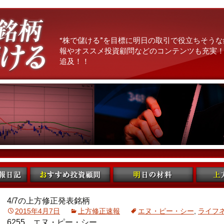
“株で儲ける”を目標に明日の取引で役立ちそうな
報やオススメ投資顧問などのコンテンツも充実！
追及！！
4/7の上方修正発表銘柄
2015年4月7日
上方修正速報
エヌ・ピー・シー
,
ライフ
6255 エヌ・ピー・シー