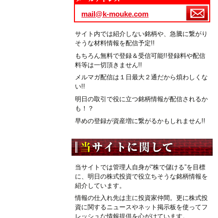
mail@k-mouke.com
サイト内では紹介しない銘柄や、急騰に繋がり
そうな材料情報を配信予定!!
もちろん無料で登録＆受信可能!!登録料や配信
料等は一切頂きません!!
メルマガ配信は１日最大２通だから煩わしくな
い!!
明日の取引で役に立つ銘柄情報が配信されるか
も！？
早めの登録が資産増に繋がるかもしれません!!
当サイトでは管理人自身が“株で儲ける”を目標
に、明日の株式投資で役立ちそうな銘柄情報を
紹介しています。
情報の仕入れ先は主に投資家仲間。更に株式投
資に関するニュースやネット掲示板を使ってフ
レッシュな情報提供を心がけています。