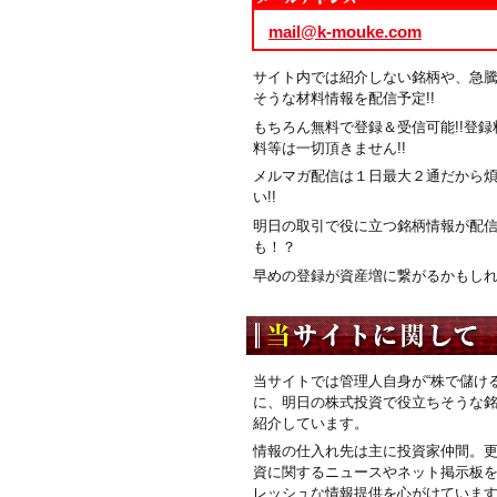
mail@k-mouke.com
サイト内では紹介しない銘柄や、急
そうな材料情報を配信予定!!
もちろん無料で登録＆受信可能!!登録
料等は一切頂きません!!
メルマガ配信は１日最大２通だから
い!!
明日の取引で役に立つ銘柄情報が配
も！？
早めの登録が資産増に繋がるかもしれま
当サイトでは管理人自身が“株で儲ける
に、明日の株式投資で役立ちそうな
紹介しています。
情報の仕入れ先は主に投資家仲間。
資に関するニュースやネット掲示板
レッシュな情報提供を心がけていま