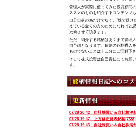
管理人が実際に使ってみた投資顧問
ススメのものを紹介するコンテンツ
自分自身の為だけでなく、“株で儲けた
えている全ての方のためになればと
更新させて頂きます。
ただ、紹介する銘柄はあくまで管理
自予想となります。個別の銘柄購入
ものでないことは十二分にご理解下
そして株式投資は自己責任にてお願
す。
07/29 20:42
自社株買い＆自社株消
07/28 19:47
上方修正発表銘柄[7/28]
07/28 19:43
自社株買い＆自社株消