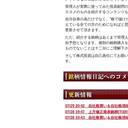
管理人が実際に使ってみた投資顧問
ススメのものを紹介するコンテンツ
自分自身の為だけでなく、“株で儲けた
えている全ての方のためになればと
更新させて頂きます。
ただ、紹介する銘柄はあくまで管理
自予想となります。個別の銘柄購入
ものでないことは十二分にご理解下
そして株式投資は自己責任にてお願
す。
07/29 20:42
自社株買い＆自社株消
07/28 19:47
上方修正発表銘柄[7/28]
07/28 19:43
自社株買い＆自社株消