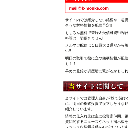
mail@k-mouke.com
サイト内では紹介しない銘柄や、急
そうな材料情報を配信予定!!
もちろん無料で登録＆受信可能!!登録
料等は一切頂きません!!
メルマガ配信は１日最大２通だから
い!!
明日の取引で役に立つ銘柄情報が配
も！？
早めの登録が資産増に繋がるかもしれま
当サイトでは管理人自身が“株で儲ける
に、明日の株式投資で役立ちそうな
紹介しています。
情報の仕入れ先は主に投資家仲間。
資に関するニュースやネット掲示板
レッシュな情報提供を心がけていま